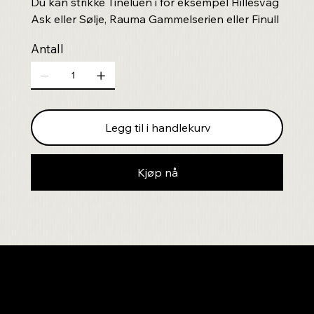
Du kan strikke Tineluen i for eksempel Hillesvåg
Ask eller Sølje, Rauma Gammelserien eller Finull
Antall
Legg til i handlekurv
Kjøp nå
Nyhetsbrev!
Motta inspirasjon til dine sy- og