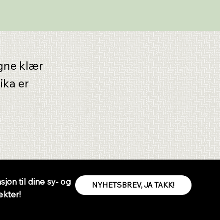
egne klær
ika er
sjon til dine sy- og
NYHETSBREV, JA TAKK!
ekter!