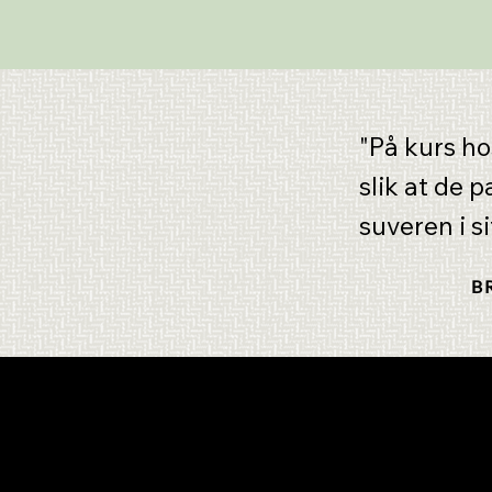
"På kurs ho
slik at de 
suveren i si
B