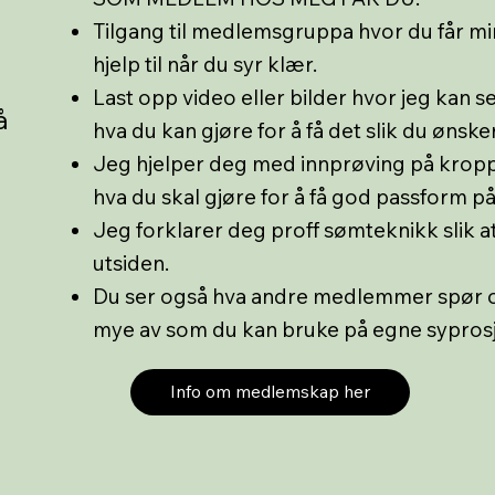
Tilgang til medlemsgruppa hvor du får mi
hjelp til når du syr klær.
Last opp video eller bilder hvor jeg kan s
å
hva du kan gjøre for å få det slik du ønsker
Jeg hjelper deg med innprøving på kropp 
hva du skal gjøre for å få god passform p
Jeg forklarer deg proff sømteknikk slik at
utsiden.
Du ser også hva andre medlemmer spør om
mye av som du kan bruke på egne syprosj
Info om medlemskap her