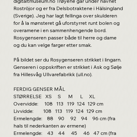
digitaltmuseum.no Trøyene går under navnet
Roströjor og er fra Delsbotraktene i Hälsingland
(Sverige). Jeg har lagt fellinga over skulderen
for å la mønsteret gå uforstyrret runt bolen og
overamene i en sammenhengende bord.
Rosygenseren passer både til herre og dame
og du kan velge farger etter smak.
På bildet ser du Rosygenseren strikket i lingarn.
Genseren i oppskriften er strikket i Ask og Sølje
fra Hillesvåg Ullvarefabrikk (ull.no).
FERDIG GENSER MÅL
STØRRELSE XS S M L XL
Overvidde: 108 113 119 124 129 cm
Livvidde: 108 113 119 124 129 cm
Ermelengde: 88 90 92 94 96 cm (fra
hals til nederkanten av ermene)
Ermelengde: 43 44 45 46 47 cm (fra