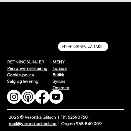
Nyhetsbrev!
Motta inspirasjon til dine sy- og
strikkeprosjekter!
NYHETSBREV, JA TAKK!
MENY
RETNINGSLINJER
Forside
Personvernerklæring
Butikk
Cookie-policy
Sykurs
Salg og levering
Om meg
2026 © Veronika Glitsch | Tlf: 62590760 |
mail@veronikaglitsch.no
| Org.no 988 840 009