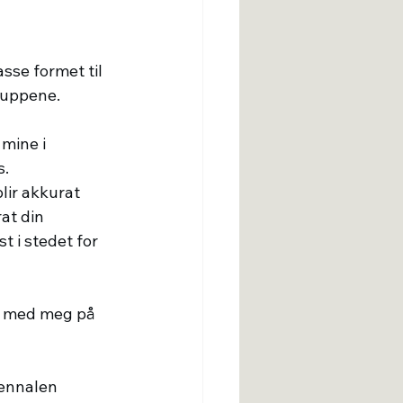
sse formet til 
puppene.
mine i 
. 
lir akkurat 
at din 
 i stedet for 
li med meg på 
iennalen 