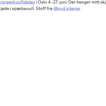
orgeshusflidslag
 i Oslo 4.-27. juni. Der henger mitt s
ede i spælsauull. Stoff fra 
@syd.interior