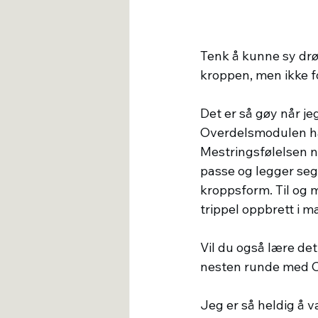
Tenk å kunne sy drøm
kroppen, men ikke f
Det er så gøy når je
Overdelsmodulen har 
Mestringsfølelsen nå
passe og legger seg
kroppsform. Til og m
trippel oppbrett i ma
Vil du også lære de
nesten runde med Ove
Jeg er så heldig å 