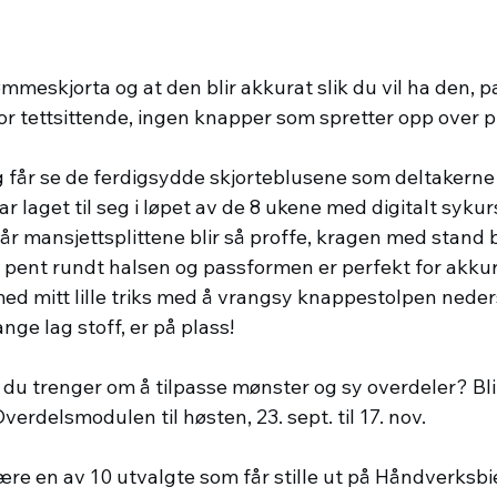
meskjorta og at den blir akkurat slik du vil ha den, pa
or tettsittende, ingen knapper som spretter opp over 
g får se de ferdigsydde skjorteblusene som deltakerne 
laget til seg i løpet av de 8 ukene med digitalt sykurs
r mansjettsplittene blir så proffe, kragen med stand b
 pent rundt halsen og passformen er perfekt for akkur
ed mitt lille triks med å vrangsy knappestolpen nederst
nge lag stoff, er på plass!
t du trenger om å tilpasse mønster og sy overdeler? B
rdelsmodulen til høsten, 23. sept. til 17. nov.
være en av 10 utvalgte som får stille ut på Håndverksb