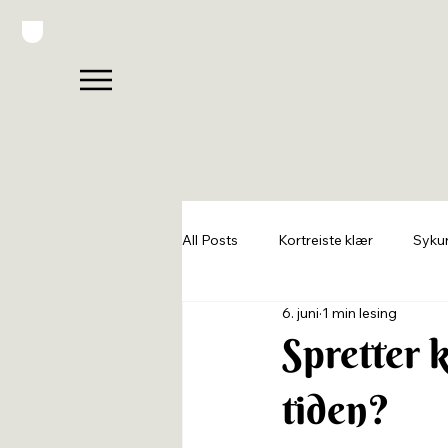
All Posts
Kortreiste klær
Syku
6. juni
1 min lesing
Sy din drømmegarderobe
Spretter 
tiden?