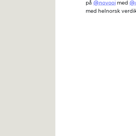
på 
@novooi
 med 
@n
med helnorsk verdikj