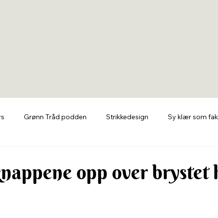
rs
Grønn Tråd podden
Strikkedesign
Sy klær som fak
knappene opp over brystet 