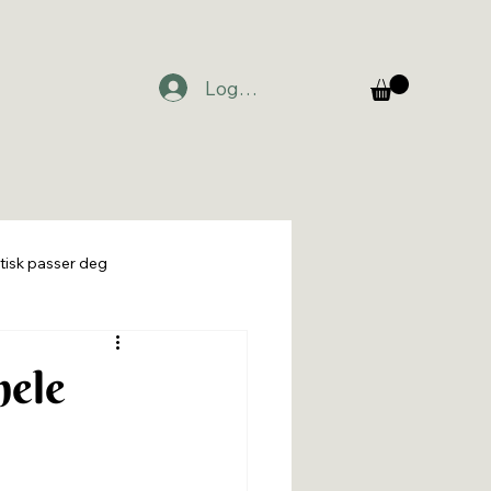
Logg inn
tisk passer deg
hele