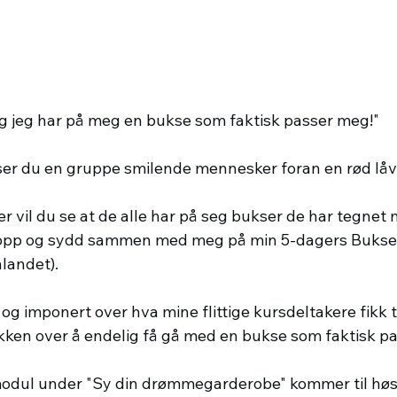
ng jeg har på meg en bukse som faktisk passer meg!"
ser du en gruppe smilende mennesker foran en rød lå
 vil du se at de alle har på seg bukser de har tegnet m
 kropp og sydd sammen med meg på min 5-dagers Buks
landet).
 og imponert over hva mine flittige kursdeltakere fikk t
lykken over å endelig få gå med en bukse som faktisk pa
modul under "Sy din drømmegarderobe" kommer til høs