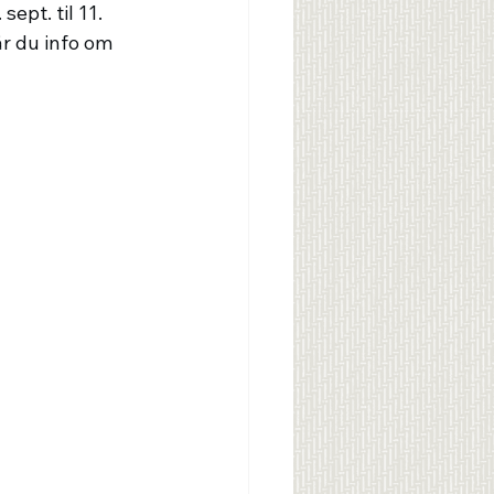
pt. til 11. 
år du info om 