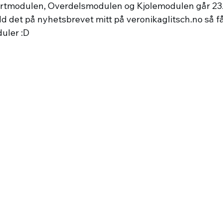
ørtmodulen, Overdelsmodulen og Kjolemodulen går 23. se
d det på nyhetsbrevet mitt på 
veronikaglitsch.no
 så f
uler :D