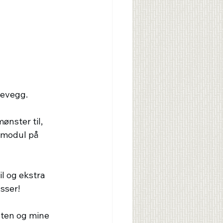
vevegg.
ønster til, 
emodul på 
il og ekstra 
sser!
ten og mine 