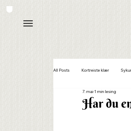
All Posts
Kortreiste klær
Syku
7. mai
1 min lesing
Sy din drømmegarderobe
Har du en