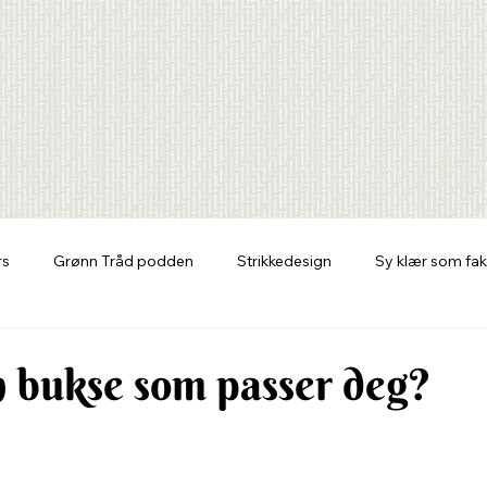
rs
Grønn Tråd podden
Strikkedesign
Sy klær som fak
 bukse som passer deg?