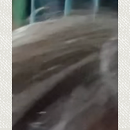
Du tar på deg plagget du nettopp sydde og så passer
det ikke i det hele tatt og ser helt håpløst ut på kroppen.
Du hadde jo valgt riktig størrelse i forhold til målene
dine, så hvor gikk det galt? På symønsteret står noe
omkretsmål slik som overvidde, livvidde og hoftevidde,
men hver kropp har helt individuelle former, høyder,
volumer mellom disse par omkretsmålene. Derfor er det
helt avgjørende å tilpasse symønsteret før du klipper i
stoffet. Det som er lurt er å teipe samme