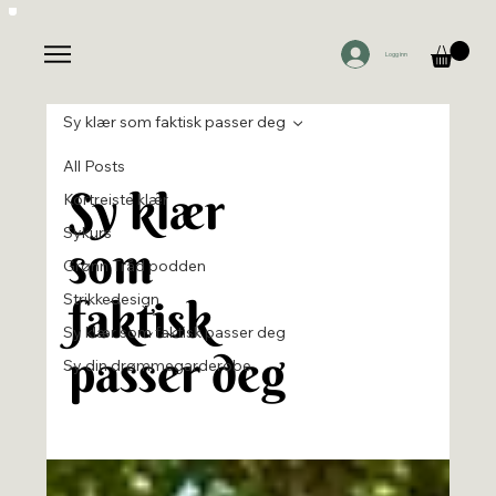
Logg inn
Sy klær som faktisk passer deg
All Posts
Sy klær
Kortreiste klær
Sykurs
som
Grønn Tråd podden
Strikkedesign
faktisk
Sy klær som faktisk passer deg
passer deg
Sy din drømmegarderobe