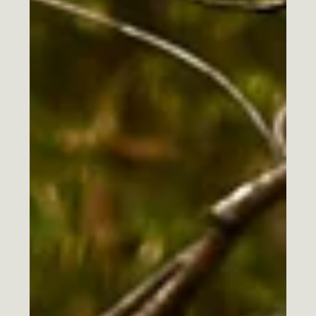
25. juli
Jeg elsker jobben min!
Det er faktisk sant! Jeg får nerde meg ned i å få til den
beste passformen til akkurat din kropp og diskutere
hvilken sømteknikk som blir den aller beste. Jeg får
snakket om min elskede ompaspoleringssømteknikk og
dere blir glade for å lære mitt nerdetete triks for perfekte
ytterkanter! I tillegg til det får jeg kose meg med å
skravle med dere i pausene - altså WOW! Har du også
lyst til å gjøre ære på bestemors kåpe slik at det blir din
nye finkjole eller sy topper av linbuks