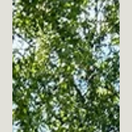
Challenge din!» er den tilbakemeldingen jeg får mest og
det er så utrolig gøy å høre at de som har vært med
tidligere på ‘Sy klær som faktisk passer deg - challengen’
min, nå sier de kan så mye mer om hva de skal gjøre for
å tilpasse symønstrene til sine egne kropper når de syr
klær! Bli med i denne runden av min helt gratis Challenge
de to siste ukene i august og hvis du har lyst til å
forberede deg allerede nå, så begynn å lete