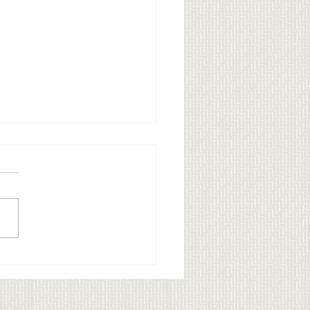
 Sy klær som faktisk
r deg - Challenge uke
26