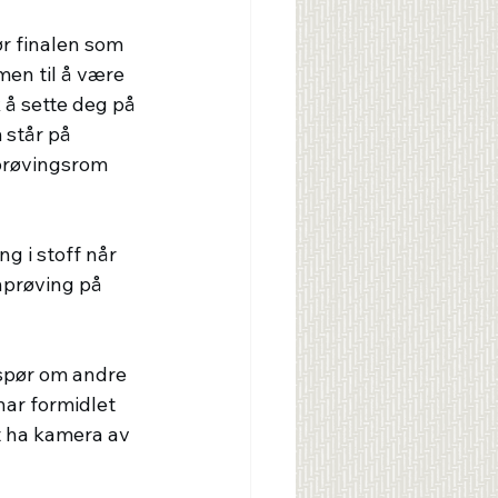
r finalen som 
en til å være 
 å sette deg på 
 står på 
nprøvingsrom 
g i stoff når 
prøving på 
 spør om andre 
har formidlet 
t ha kamera av 