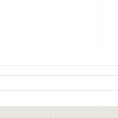
Dag 4 Sy klær som faktisk
Dag 3
passer deg - Challenge uke
passe
4/2026
4/20