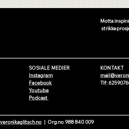
Nyhetsbre
Motta inspira
strikkeprosj
v!
SOSIALE MEDIER
KONTAKT
Instagram
mail@veroni
Facebook
Tlf: 625907
Youtube
Podcast
eronikaglitsch.no
| Org.no 988 840 009