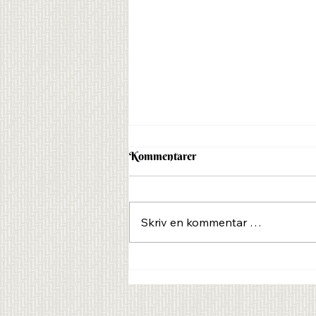
Kommentarer
Skriv en kommentar …
Dag 5 Sy klær som faktisk
passer deg - Challenge uke
4/2026