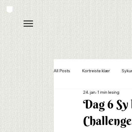
All Posts
Kortreiste klær
Syku
24. jan.
1 min lesing
Sy din drømmegarderobe
Dag 6 Sy 
Challenge