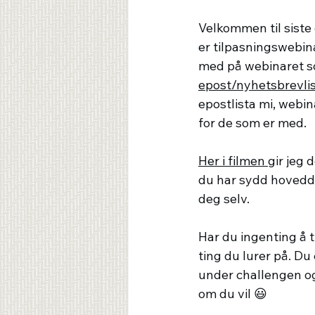
Velkommen til siste
er tilpasningswebina
med på webinaret so
epost/nyhetsbrevlis
epostlista mi, webin
for de som er med.
Her i filmen 
gir jeg 
du har sydd hovedd
deg selv.
Har du ingenting å t
ting du lurer på. Du
under challengen og
om du vil 😃