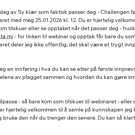
 dag av Sy klær som faktisk passer deg - Challengen fø
ret med meg 25.01.2026 kl. 12. Du er hjertelig velkomm
m tilskuer eller se opptaket når det passer deg - husk
ta mi
 - for linken til webinar og opptak får bare du som
aret deler jeg ikke offentlig, det skal være et trygt in
deg en innføring i hva du kan se etter på første innprøvin
elene av plagget sammen og hvordan du kan gjøre inn
ilpasse - så bare kom som tilskuer til webinaret - eller
 er hjertelig velkommen til å samle på kunnskapen jeg 
 bruke den når du trenger den senere. Du kan så klar