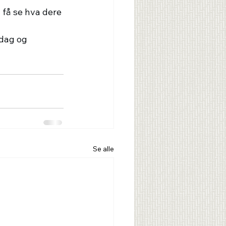
å få se hva dere 
dag og 
Se alle