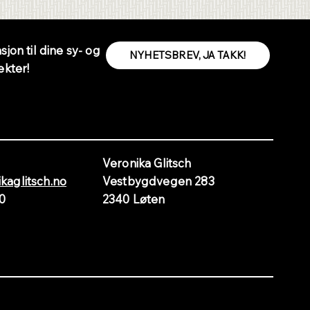
sjon til dine sy- og
NYHETSBREV, JA TAKK!
ekter!
Veronika Glitsch
kaglitsch.no
Vestbygdvegen 283
60
2340 Løten